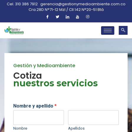
Cel. 310 386 7912
gerencia@gestionymedioambiente.com.co
Cra.28D N°71-12 Mzl / Cll 142 N°20-51 Btá
Gestión y Medioambiente
Cotiza
nuestros servicios
Nombre y apellido
*
Nombre
Apellidos